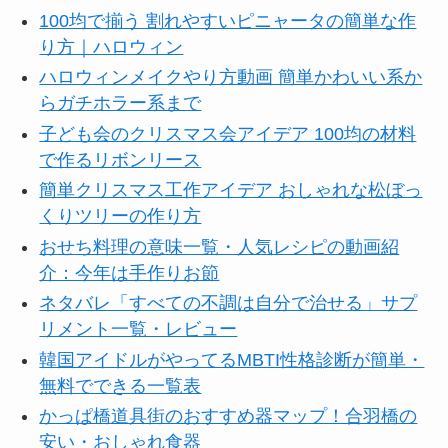
100均で揃う 割れやすいピニャータの簡単な作
り方｜ハロウィン
ハロウィンメイクやり方動画 簡単かわいい系か
らガチホラー系まで
子ども会のクリスマス会アイデア 100均の材料
で作るリボンリース
簡単クリスマス工作アイデア おしゃれな松ぼっ
くりツリーの作り方
おせち料理の意味一覧・人気レシピの動画紹
介：今年は手作りお節
ネタバレ「すべての不調は自分で治せる」サプ
リメント一覧・レビュー
韓国アイドルがやってるMBTI性格診断が簡単・
無料でできる一覧表
かっぱ橋道具街のおすすめ器マップ！合羽橋の
安い・おしゃれ食器