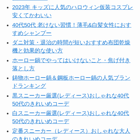
2023年 キッズに人気のハロウィン仮装コスプレ
安くてかわいい
40代50代 老けない習慣！薄毛&白髪女性におす
すめシャンプー
ダニ対策・退治の時間が短いおすすめ布団乾燥
機と効果的な使い方
ホーロー鍋でやってはいけないこと・焦げ付き
落とし方
鋳物ホーロー鍋＆鋼板ホーロー鍋の人気ブラン
ドランキング
黒スニーカー厳選(レディース)おしゃれな40代
50代のきれいめコーデ
白スニーカー厳選(レディース)おしゃれな40代
50代のきれいめコーデ
定番スニーカー（レディース）おしゃれな大人
のきれいめコーデ