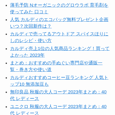
薄毛予防 Nオーガニックのグロウラボ 育毛剤を
使ってみた 口コミ
人気 カルディのエコバッグ無料プレゼント企画
いつ？次回新作は？
カルディで売ってるアウトドア スパイスほりに
しのレシピ・使い方
カルディ売上1位の人気商品ランキング！買って
よかった 2023年
まとめ：おすすめの手ぬぐい専門店や通販一
覧・巻き方や使い道
カルディおすすめコーヒー豆ランキング 人気ト
ップ10 無添加豆も
無印良品 秋服の大人コーデ 2023年まとめ：40
代 レディース
ユニクロ 秋服の大人コーデ 2023年まとめ：40
代 レディース