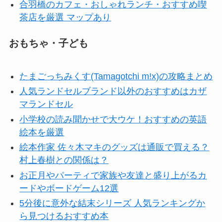
合羽橋のカフェ・おしゃれランチ・おすすめ喫
茶店を厳選 マップあり
おもちゃ・子ども
たまごっちみくす(Tamagotchi m!x)の攻略まとめ
人気ランドセルブランド以外のおすすめはカザ
マランドセル
小学校の読み聞かせで大ウケ！おすすめの英語
絵本を厳選
絵本作家 佐々木マキのグッズは通販で買える？
村上春樹との関係は？
お正月やパーティで家族や友達と盛り上がるカ
ードやボードゲーム12選
5分後に意外な結末シリーズ 人気ランキングか
ら見つけるおすすめ本