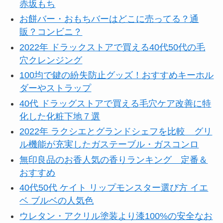
赤坂もち
お餅バー・おもちバーはどこに売ってる？通
販？コンビニ？
2022年 ドラックストアで買える40代50代の毛
穴クレンジング
100均で鍵の紛失防止グッズ！おすすめキーホル
ダーやストラップ
40代 ドラッグストアで買える毛穴ケア改善に特
化した化粧下地７選
2022年 ラクシエとグランドシェフを比較 グリ
ル機能が充実したガステーブル・ガスコンロ
無印良品のお香人気の香りランキング 定番＆
おすすめ
40代50代 ケイト リップモンスター選び方 イエ
ベ ブルベの人気色
ウレタン・アクリル塗装より漆100%の安全なお