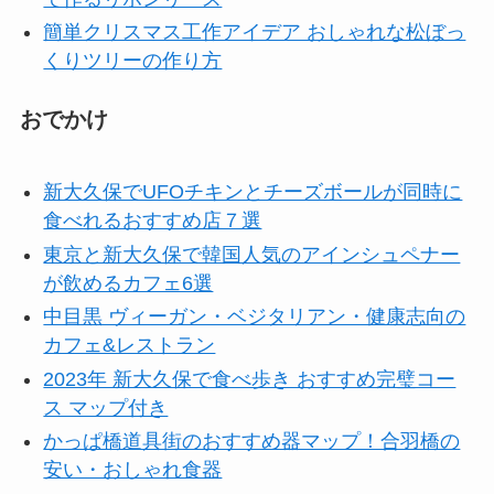
簡単クリスマス工作アイデア おしゃれな松ぼっ
くりツリーの作り方
おでかけ
新大久保でUFOチキンとチーズボールが同時に
食べれるおすすめ店７選
東京と新大久保で韓国人気のアインシュペナー
が飲めるカフェ6選
中目黒 ヴィーガン・ベジタリアン・健康志向の
カフェ&レストラン
2023年 新大久保で食べ歩き おすすめ完璧コー
ス マップ付き
かっぱ橋道具街のおすすめ器マップ！合羽橋の
安い・おしゃれ食器