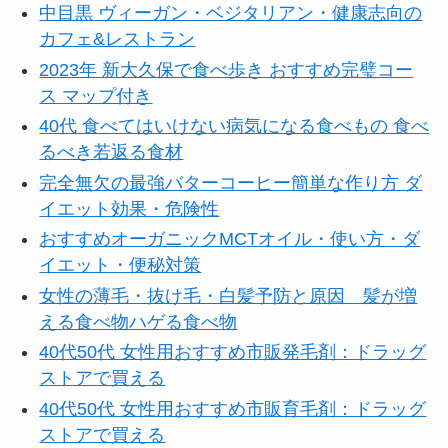
中目黒 ヴィーガン・ベジタリアン・健康志向の
カフェ&レストラン
2023年 新大久保で食べ歩き おすすめ完璧コー
ス マップ付き
40代 食べてはいけない病気になる食べもの 食べ
るべき若返る食材
完全無欠の最強バターコーヒー簡単な作り方 ダ
イエット効果・危険性
おすすめオーガニックMCTオイル・使い方・ダ
イエット・便秘対策
女性の薄毛・抜け毛・白髪予防と原因 髪が増
える食べ物ハゲる食べ物
40代50代 女性用おすすめ市販発毛剤：ドラッグ
ストアで買える
40代50代 女性用おすすめ市販育毛剤：ドラッグ
ストアで買える