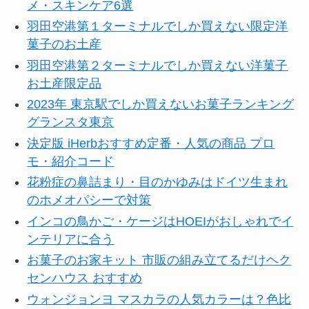
メ・スキンケア6選
羽田空港第１ターミナルでしか買えない限定洋
菓子のお土産
羽田空港第２ターミナルでしか買えない洋菓子
お土産限定品
2023年 東京駅でしか買えないお菓子ランキング
グランスタ東京
決定版 iHerbおすすめ定番・人気の商品 プロ
モ・紹介コード
花粉症の鼻詰まり・目のかゆみはドイツ生まれ
のホメオパシーで対策
インコの鳥かご・ケージはHOEIがおしゃれでイ
ンテリアに合う
お菓子のお家キット 市販の組み立てるだけヘク
センハウス おすすめ
ウォンジョンヨ マスカラの人気カラーは？色比