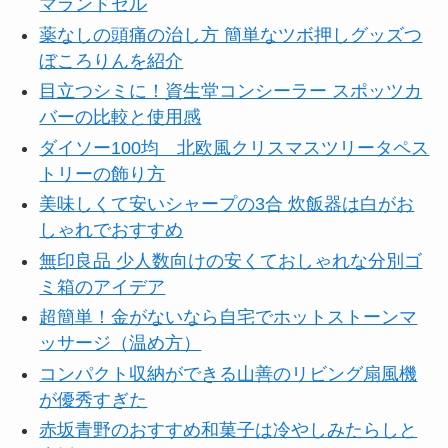
マランドセル
薬なしの頭痛の治し方 簡単なツボ押しグッズつ
ぼころりんを紹介
目立つシミに！資生堂コンシーラー スポッツカ
バーの比較と使用感
ダイソー100均 北欧風クリスマスツリータペス
トリーの飾り方
美味しくて安いシャープの3合 炊飯器は白がお
しゃれでおすすめ
無印良品 少人数向けの安くておしゃれな分別ゴ
ミ箱のアイデア
超簡単！金がないなら自宅でホットストーンマ
ッサージ（温め方）
コンパクト収納ができる山善のリビング扇風機
が優秀すぎた
赤坂青野のおすすめ和菓子は冷やしみたらしと