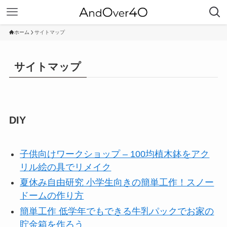
ホーム
サイトマップ
サイトマップ
DIY
子供向けワークショップ – 100均植木鉢をアク
リル絵の具でリメイク
夏休み自由研究 小学生向きの簡単工作！スノー
ドームの作り方
簡単工作 低学年でもできる牛乳パックでお家の
貯金箱を作ろう