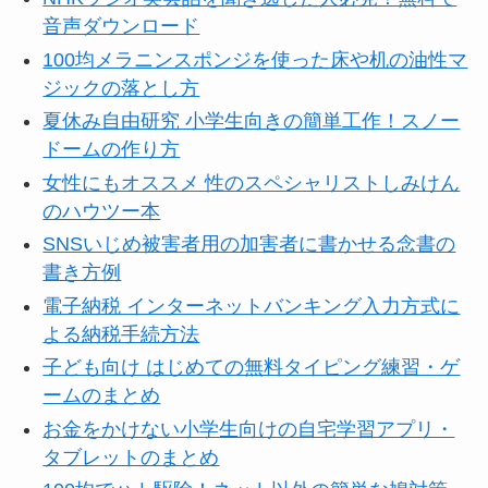
音声ダウンロード
100均メラニンスポンジを使った床や机の油性マ
ジックの落とし方
夏休み自由研究 小学生向きの簡単工作！スノー
ドームの作り方
女性にもオススメ 性のスペシャリストしみけん
のハウツー本
SNSいじめ被害者用の加害者に書かせる念書の
書き方例
電子納税 インターネットバンキング入力方式に
よる納税手続方法
子ども向け はじめての無料タイピング練習・ゲ
ームのまとめ
お金をかけない小学生向けの自宅学習アプリ・
タブレットのまとめ