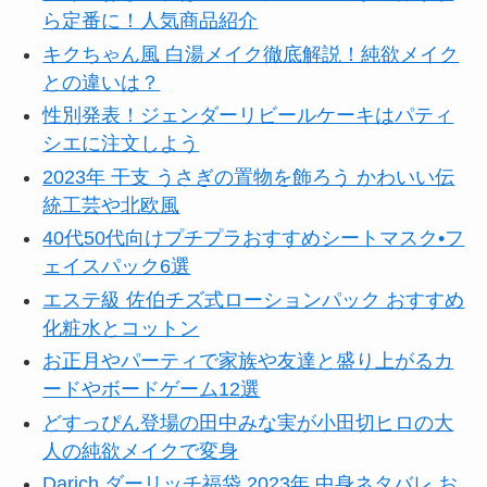
ら定番に！人気商品紹介
キクちゃん風 白湯メイク徹底解説！純欲メイク
との違いは？
性別発表！ジェンダーリビールケーキはパティ
シエに注文しよう
2023年 干支 うさぎの置物を飾ろう かわいい伝
統工芸や北欧風
40代50代向けプチプラおすすめシートマスク•フ
ェイスパック6選
エステ級 佐伯チズ式ローションパック おすすめ
化粧水とコットン
お正月やパーティで家族や友達と盛り上がるカ
ードやボードゲーム12選
どすっぴん登場の田中みな実が小田切ヒロの大
人の純欲メイクで変身
Darich ダーリッチ福袋 2023年 中身ネタバレ お