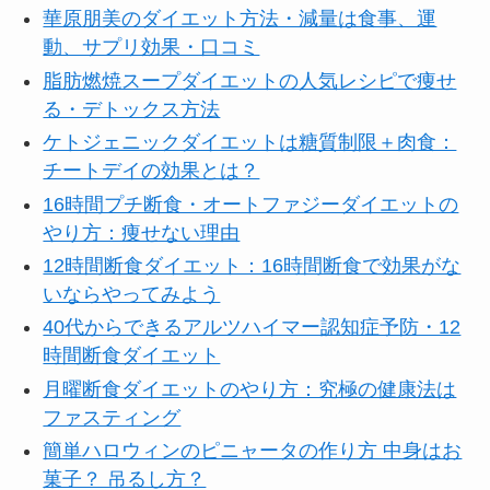
華原朋美のダイエット方法・減量は食事、運
動、サプリ効果・口コミ
脂肪燃焼スープダイエットの人気レシピで痩せ
る・デトックス方法
ケトジェニックダイエットは糖質制限＋肉食：
チートデイの効果とは？
16時間プチ断食・オートファジーダイエットの
やり方：痩せない理由
12時間断食ダイエット：16時間断食で効果がな
いならやってみよう
40代からできるアルツハイマー認知症予防・12
時間断食ダイエット
月曜断食ダイエットのやり方：究極の健康法は
ファスティング
簡単ハロウィンのピニャータの作り方 中身はお
菓子？ 吊るし方？