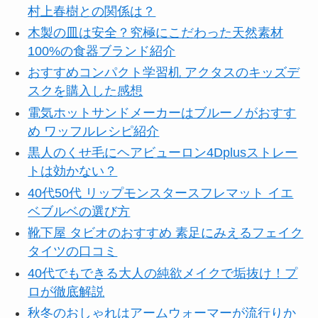
村上春樹との関係は？
木製の皿は安全？究極にこだわった天然素材
100%の食器ブランド紹介
おすすめコンパクト学習机 アクタスのキッズデ
スクを購入した感想
電気ホットサンドメーカーはブルーノがおすす
め ワッフルレシピ紹介
黒人のくせ毛にヘアビューロン4Dplusストレー
トは効かない？
40代50代 リップモンスタースフレマット イエ
ベブルベの選び方
靴下屋 タビオのおすすめ 素足にみえるフェイク
タイツの口コミ
40代でもできる大人の純欲メイクで垢抜け！プ
ロが徹底解説
秋冬のおしゃれはアームウォーマーが流行りか