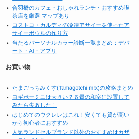
合羽橋のカフェ・おしゃれランチ・おすすめ喫
茶店を厳選 マップあり
コストコ・カルディの冷凍アサイーを使ったア
サイーボウルの作り方
当たるパーソナルカラー診断一覧まとめ：デパ
ート・AI・アプリ
お買い物
たまごっちみくす(Tamagotchi m!x)の攻略まとめ
ヨギボーミニは大きい？６畳の和室に設置して
みたら失敗した！
はじめてのウクレレはこれ！安くても質が高い
から初心者におすすめ
人気ランドセルブランド以外のおすすめはカザ