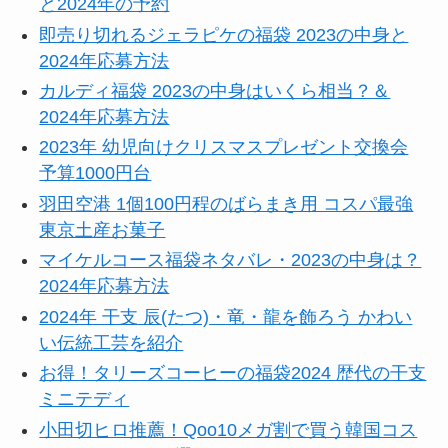
と2024年の予約
即売り切れるジェラピケの福袋 2023の中身と
2024年応募方法
カルディ福袋 2023の中身はいくら相当？＆
2024年応募方法
2023年 幼児向けクリスマスプレゼント交換会
予算1000円台
羽田空港 1個100円程のばらまき用 コスパ最強
東京土産お菓子
マイケルコース福袋ネタバレ・2023の中身は？
2024年応募方法
2024年 干支 辰(たつ)・竜・龍を飾ろう かわい
い伝統工芸を紹介
お得！タリーズコーヒーの福袋2024 歴代の干支
ミニテディ
小田切ヒロ推薦！Qoo10メガ割で買う韓国コス