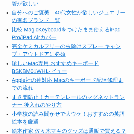
箸が欲しい
自分へのご褒美 40代女性が欲しいジュエリー
の有名ブランド一覧
比較 MagicKeyboardをつけたまま使えるiPad
Pro/iPad Airカバー
完全ケミカルフリーの虫除けスプレー キャン
プ・アウトドアに必須
珍しいMac専用 おすすめキーボード
BSKBM01WHレビュー
Apple社の神対応 Macのキーボード配達修理ま
での流れ
すき間防止！カーテンレールのマグネットラン
ナー 後入れのやり方
小学校の読み聞かせで大ウケ！おすすめの英語
絵本を厳選
絵本作家 佐々木マキのグッズは通販で買える？