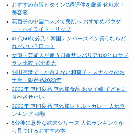
おすすめ市販ビタミンC誘導体を厳選 化粧水・
美容液
花西子の中国コスメで美肌へ おすすめパウダ
ー・ハイライト・リップ
40代50代必見！韓国ナンバーズイン買うならど
れがいい？口コミ
女優・芸能人が使う日傘サンバリア100とロサブ
ラン比較 完全遮光
羽田空港でしか買えない和菓子・スナックのお
土産・限定品2023年
2023年 無印良品 無添加食品 お菓子編 子どもに
食べさせたい
2023年 無印良品 無添加レトルトカレー 人気ラ
ンキング 種類
5分後に意外な結末シリーズ 人気ランキングか
ら見つけるおすすめ本