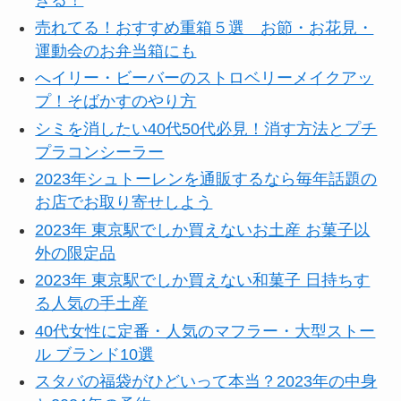
きる！
売れてる！おすすめ重箱５選 お節・お花見・
運動会のお弁当箱にも
へイリー・ビーバーのストロベリーメイクアッ
プ！そばかすのやり方
シミを消したい40代50代必見！消す方法とプチ
プラコンシーラー
2023年シュトーレンを通販するなら毎年話題の
お店でお取り寄せしよう
2023年 東京駅でしか買えないお土産 お菓子以
外の限定品
2023年 東京駅でしか買えない和菓子 日持ちす
る人気の手土産
40代女性に定番・人気のマフラー・大型ストー
ル ブランド10選
スタバの福袋がひどいって本当？2023年の中身