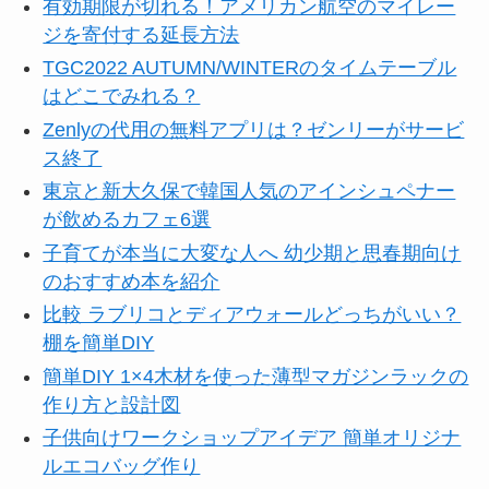
有効期限が切れる！アメリカン航空のマイレー
ジを寄付する延長方法
TGC2022 AUTUMN/WINTERのタイムテーブル
はどこでみれる？
Zenlyの代用の無料アプリは？ゼンリーがサービ
ス終了
東京と新大久保で韓国人気のアインシュペナー
が飲めるカフェ6選
子育てが本当に大変な人へ 幼少期と思春期向け
のおすすめ本を紹介
比較 ラブリコとディアウォールどっちがいい？
棚を簡単DIY
簡単DIY 1×4木材を使った薄型マガジンラックの
作り方と設計図
子供向けワークショップアイデア 簡単オリジナ
ルエコバッグ作り