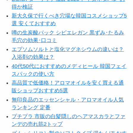
得か検証
新大久保で行くべき穴場な韓国コスメショップ5
選 安くておすすめ
噂の生炭酸パック シピエレガン 黒ずみ･たるみ
毛穴の効果･口コミ
エプソムソルトと塩化マグネシウムの違いは？
入浴剤の効果は？
40代50代におすすめのメディヒール 韓国フェイ
スパックの使い方
高品質で低価格！アロマオイルを安く買える通
販ショップおすすめ5選
無印良品のエッセンシャル・アロマオイル人気
ランキング 定番
プチプラ 市販の白髪隠しのヘアマスカラとファ
ンデの売れ筋2トップ