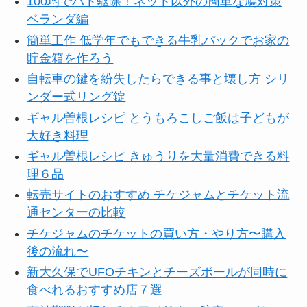
100均でハト駆除！ネット以外の簡単な鳩対策
ベランダ編
簡単工作 低学年でもできる牛乳パックでお家の
貯金箱を作ろう
自転車の鍵を紛失したらできる事と壊し方 シリ
ンダー式リング錠
ギャル曽根レシピ とうもろこしご飯は子どもが
大好き料理
ギャル曽根レシピ きゅうりを大量消費できる料
理６品
転売サイトのおすすめ チケジャムとチケット流
通センターの比較
チケジャムのチケットの買い方・やり方〜購入
後の流れ〜
新大久保でUFOチキンとチーズボールが同時に
食べれるおすすめ店７選