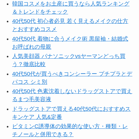
韓国コスメをお土産に買うなら人気ランキング
＆トレンドをチェック
40代50代 初心者必見 若く見えるメイクの仕方
とおすすめコスメ
40代50代 着物に合うメイク術 黒留袖・結婚式
お呼ばれの母親
人気美顔器 パナソニックvsヤーマンどっち買
う？徹底比較
40代50代が買うべきコンシーラー プチプラとデ
パコス シミ別
40代50代 色素沈着しないドラッグストアで買え
るまつ毛美容液
ドラッグストアで買える40代50代におすすめス
キンケア 人気&定番
ビタミンC誘導体の効果的な使い方・種類・レ
チノールと併用できる？