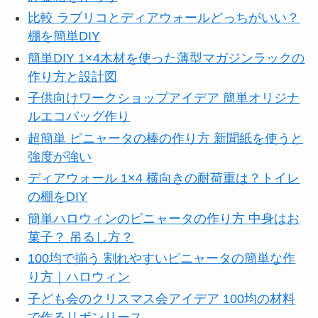
比較 ラブリコとディアウォールどっちがいい？
棚を簡単DIY
簡単DIY 1×4木材を使った薄型マガジンラックの
作り方と設計図
子供向けワークショップアイデア 簡単オリジナ
ルエコバッグ作り
超簡単 ピニャータの棒の作り方 新聞紙を使うと
強度が強い
ディアウォール 1×4 横向きの耐荷重は？トイレ
の棚をDIY
簡単ハロウィンのピニャータの作り方 中身はお
菓子？ 吊るし方？
100均で揃う 割れやすいピニャータの簡単な作
り方｜ハロウィン
子ども会のクリスマス会アイデア 100均の材料
で作るリボンリース