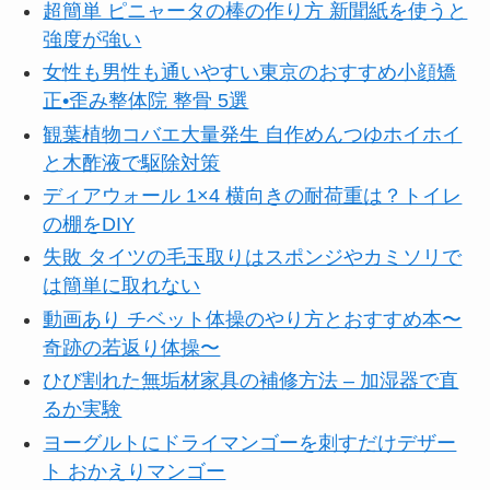
超簡単 ピニャータの棒の作り方 新聞紙を使うと
強度が強い
女性も男性も通いやすい東京のおすすめ小顔矯
正•歪み整体院 整骨 5選
観葉植物コバエ大量発生 自作めんつゆホイホイ
と木酢液で駆除対策
ディアウォール 1×4 横向きの耐荷重は？トイレ
の棚をDIY
失敗 タイツの毛玉取りはスポンジやカミソリで
は簡単に取れない
動画あり チベット体操のやり方とおすすめ本〜
奇跡の若返り体操〜
ひび割れた無垢材家具の補修方法 – 加湿器で直
るか実験
ヨーグルトにドライマンゴーを刺すだけデザー
ト おかえりマンゴー