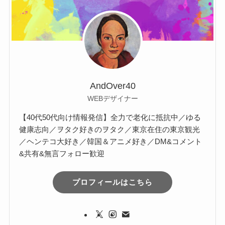
ブ
AndOver40
WEBデザイナー
【40代50代向け情報発信】全力で老化に抵抗中／ゆる
健康志向／ヲタク好きのヲタク／東京在住の東京観光
／ヘンテコ大好き／韓国＆アニメ好き／DM&コメント
&共有&無言フォロー歓迎
プロフィールはこちら