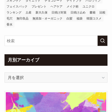
スキンケア
ダイエット
チョコレート
ナイトブラ
ハロウィン
フェイスパック
プレゼント
ヘアケア
メイク術
ユニクロ
ランキング
土産
新大久保
日焼け対策
日焼け止め
書籍
比較
毛穴
無印良品
無添加・オーガニック
白髪
福袋
韓国コスメ
香水
月別アーカイブ
月
別
ア
ー
カ
イ