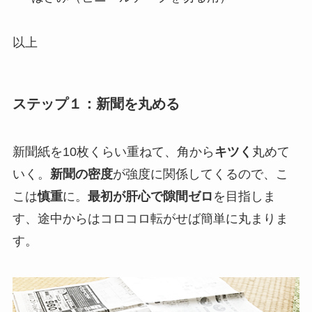
以上
ステップ１：新聞を丸める
新聞紙を10枚くらい重ねて、角から
キツく
丸めて
いく。
新聞の密度
が強度に関係してくるので、こ
こは
慎重
に。
最初が肝心で隙間ゼロ
を目指しま
す、途中からはコロコロ転がせば簡単に丸まりま
す。