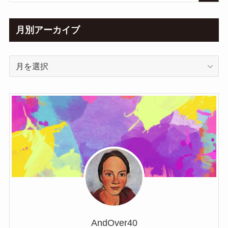
月別アーカイブ
月
別
ア
ー
カ
イ
ブ
AndOver40