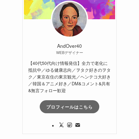
AndOver40
WEBデザイナー
【40代50代向け情報発信】全力で老化に
抵抗中／ゆる健康志向／ヲタク好きのヲタ
ク／東京在住の東京観光／ヘンテコ大好き
／韓国＆アニメ好き／DM&コメント&共有
&無言フォロー歓迎
プロフィールはこちら