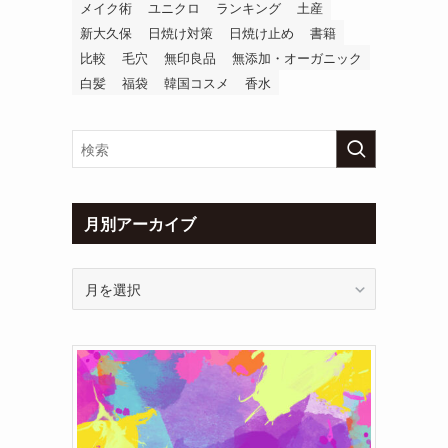
メイク術
ユニクロ
ランキング
土産
新大久保
日焼け対策
日焼け止め
書籍
比較
毛穴
無印良品
無添加・オーガニック
白髪
福袋
韓国コスメ
香水
月別アーカイブ
月
別
ア
ー
カ
イ
ブ